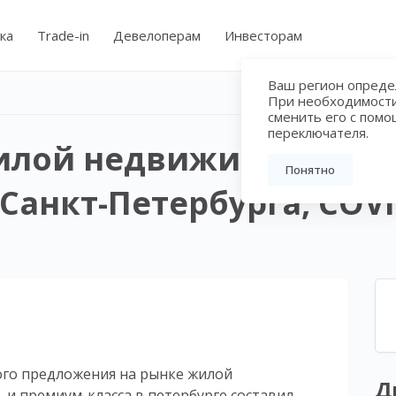
ка
Trade-in
Девелоперам
Инвесторам
Ваш регион определ
При необходимост
сменить его с пом
переключателя.
илой недвижимости биз
Понятно
Санкт-Петербурга, COVI
вого предложения на рынке жилой
Д
 и премиум-класса в петербурге составил