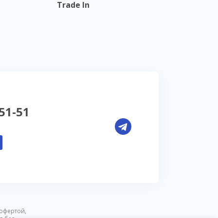
Trade In
-51-51
офертой,