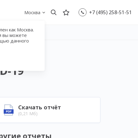
+7 (495) 258-51-51
Москва
ен как Москва.
и вы можете
ощью данного
нес- и
D-19
Скачать отчёт
(0,21 Мб)
ругие отчеты