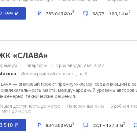
2
2
7 399
783 040
/м
38,73 - 100,14 м
ЖК «СЛАВА»
Премиум
Квартиры
Срок ввода: IV кв. 2027
Москва
Ленинградский проспект, вл.8
SLAVA — знаковый проект премиум-класса, соединяющий в с
привлекательность места, международный уровень авторов
инженерно-технические решения.
Пешая доступность до метро
Панорамные окна
Удобная тр
5 мин. до метро
2
2
3 510
834 300
/м
28,1 - 127,3 м