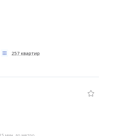
257 квартир
15 мин. до метро