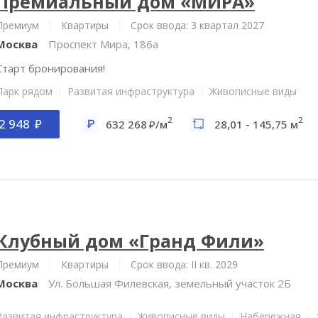
Премиальный дом «МИРА»
Премиум
Квартиры
Срок ввода: 3 квартал 2027
Москва
Проспект Мира, 186а
Старт бронирования!
Парк рядом
Развитая инфраструктура
Живописные виды
2
2
2 948
632 268
/м
28,01 - 145,75 м
Клубный дом «Гранд Фили»
Премиум
Квартиры
Срок ввода: II кв. 2029
Москва
Ул. Большая Филевская, земельный участок 2Б
Развитая инфраструктура
Живописные виды
Набережная