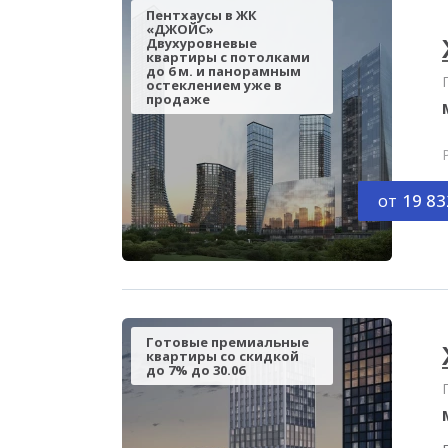
Пентхаусы в ЖК
«ДЖОЙС»
Двухуровневые
квартиры с потолками
до 6 м. и панорамным
остеклением уже в
продаже
от
19 83
Готовые премиальные
квартиры со скидкой
до 7% до 30.06