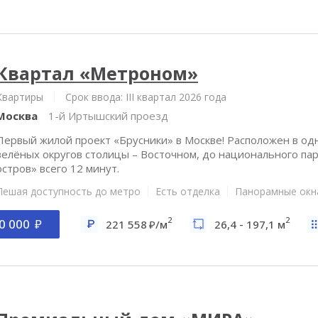
Квартал «Метроном»
Квартиры
Срок ввода: III квартал 2026 года
Москва
1-й Иртышский проезд
Первый жилой проект «Брусники» в Москве! Расположен в од
зелёных округов столицы – Восточном, до национального па
остров» всего 12 минут.
Пешая доступность до метро
Есть отделка
Панорамные окн
2
2
0 000
221 558
/м
26,4 - 197,1 м