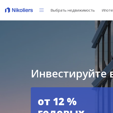
Выбрать недвижимость
Ипоте
8 мин
Университет
Клубный дом «
Узнайте о пре
официального
Скоро!