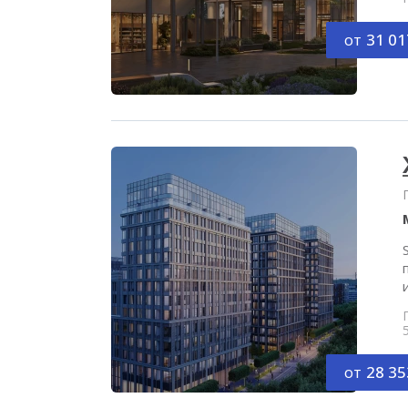
от
31 01
от
28 35