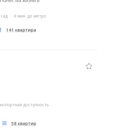
 качества жизни в
 сад
6 мин. до метро
141 квартира
анспортная доступность
58 квартир