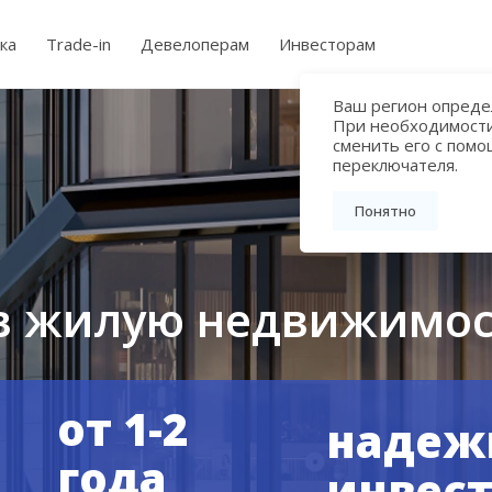
ка
Trade-in
Девелоперам
Инвесторам
Ваш регион определ
При необходимост
сменить его с пом
переключателя.
Понятно
Гала» у МГУ
миальном проекте в 
 старта продаж