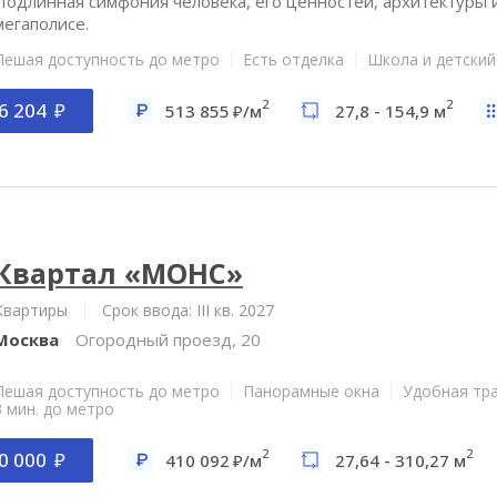
Подлинная симфония человека, его ценностей, архитектуры и
мегаполисе.
Пешая доступность до метро
Есть отделка
Школа и детский
2
2
6 204
513 855
/м
27,8 - 154,9 м
Квартал «МОНС»
Квартиры
Срок ввода: III кв. 2027
Москва
Огородный проезд, 20
Пешая доступность до метро
Панорамные окна
Удобная тр
3 мин. до метро
2
2
0 000
410 092
/м
27,64 - 310,27 м