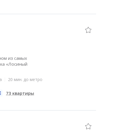
ном из самых
рка «Лосиный
а
20 мин. до метро
73 квартиры