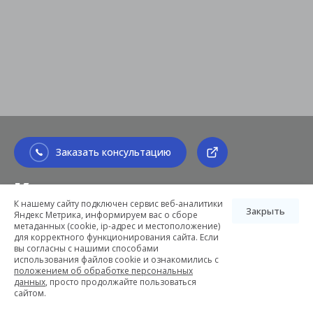
Заказать консультацию
Квартиры в жилом
К нашему сайту подключен сервис веб-аналитики
комплексе 17/33
Закрыть
Яндекс Метрика, информируем вас о сборе
метаданных (cookie, ip-адрес и местоположение)
Петровский остров
для корректного функционирования сайта. Если
вы согласны с нашими способами
использования файлов cookie и ознакомились с
положением об обработке персональных
данных
, просто продолжайте пользоваться
сайтом.
Стоимость: