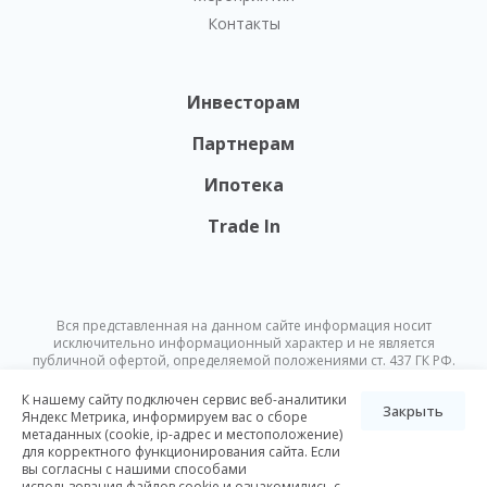
Контакты
Инвесторам
Партнерам
Ипотека
Trade In
Вся представленная на данном сайте информация носит
исключительно информационный характер и не является
публичной офертой, определяемой положениями ст. 437 ГК РФ.
Опубликованная на данном сайте информация может быть
изменена в любое время без предварительного уведомления.
К нашему сайту подключен сервис веб-аналитики
Закрыть
Яндекс Метрика, информируем вас о сборе
метаданных (cookie, ip-адрес и местоположение)
© Nikoliers 2026
для корректного функционирования сайта. Если
Положение об обработке персональных данных
Карта сайта
вы согласны с нашими способами
использования файлов cookie и ознакомились с