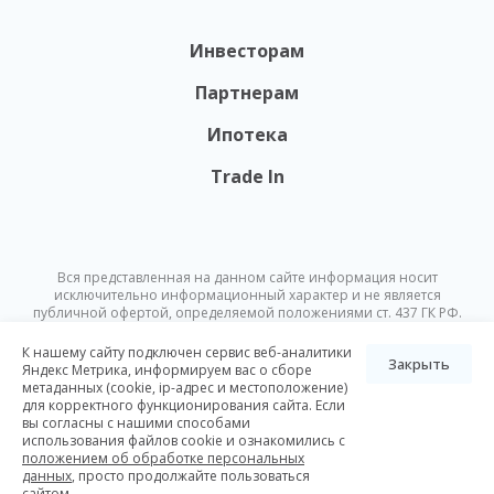
Инвесторам
Партнерам
Ипотека
Trade In
Вся представленная на данном сайте информация носит
исключительно информационный характер и не является
публичной офертой, определяемой положениями ст. 437 ГК РФ.
Опубликованная на данном сайте информация может быть
изменена в любое время без предварительного уведомления.
К нашему сайту подключен сервис веб-аналитики
Закрыть
Яндекс Метрика, информируем вас о сборе
метаданных (cookie, ip-адрес и местоположение)
© Nikoliers 2026
для корректного функционирования сайта. Если
Положение об обработке персональных данных
Карта сайта
вы согласны с нашими способами
использования файлов cookie и ознакомились с
Разработка Pictus
положением об обработке персональных
данных
, просто продолжайте пользоваться
сайтом.