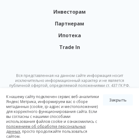
Инвесторам
Партнерам
Ипотека
Trade In
Вся представленная на данном сайте информация носит
исключительно информационный характер и не является
публичной офертой, определяемой положениями ст. 437 ГК РФ.
Опубликованная на данном сайте информация может быть
изменена в любое время без предварительного уведомления.
К нашему сайту подключен сервис веб-аналитики
Закрыть
Яндекс Метрика, информируем вас о сборе
метаданных (cookie, ip-адрес и местоположение)
© Nikoliers 2026
для корректного функционирования сайта. Если
Положение об обработке персональных данных
Карта сайта
вы согласны с нашими способами
использования файлов cookie и ознакомились с
Разработка Pictus
положением об обработке персональных
данных
, просто продолжайте пользоваться
сайтом.