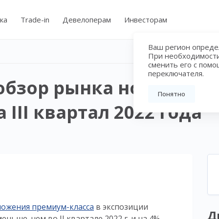
ка
Trade-in
Девелоперам
Инвесторам
Ваш регион определ
При необходимост
сменить его с пом
переключателя.
обзор рынка новострое
Понятно
 III квартал 2022 года
ожения премиум-класса
в экспозиции
Д
меньше, чем во II квартале 2022 г. и на 4%