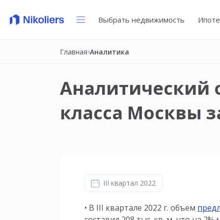
Выбрать недвижимость
Ипоте
Главная
Аналитика
Аналитический 
класса Москвы за
III квартал 2022
• В III квартале 2022 г. объем
предл
составил 208 тыс. кв. м, что на 2% 