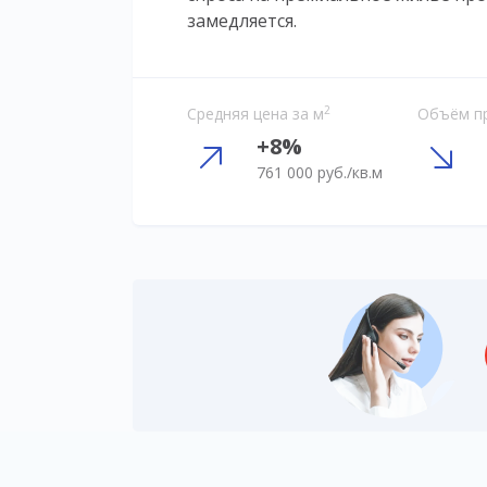
замедляется.
2
Средняя цена за м
Объём п
+8%
761 000 руб./кв.м