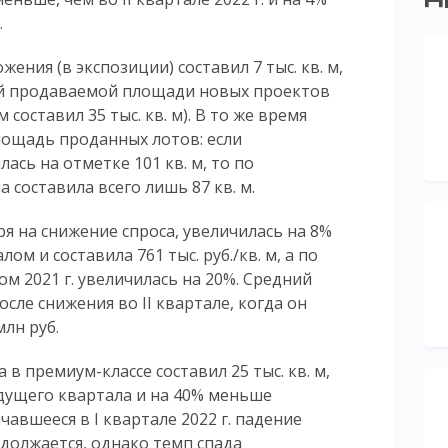
.
ения (в экспозиции) составил 7 тыс. кв. м,
щей продаваемой площади новых проектов
оставил 35 тыс. кв. м). В то же время
лощадь проданных лотов: если
ась на отметке 101 кв. м, то по
на составила всего лишь 87 кв. м.
я на снижение спроса, увеличилась на 8%
м и составила 761 тыс. руб./кв. м, а по
м 2021 г. увеличилась на 20%. Средний
сле снижения во II квартале, когда он
млн руб.
са в премиум-классе составил 25 тыс. кв. м,
дущего квартала и на 40% меньше
ачавшееся в I квартале 2022 г. падение
должается, однако темп спада