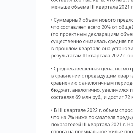
меньше объема III квартала 2021 г
• Суммарный объем нового предлож
что составляет всего 20% от об
(по проектным декларациям объем с
существенно снизилась средняя п
в прошлом квартале она установил
результатам III квартала 2022 г. о
• Средневзвешенная цена, несмотр
в сравнении с предыдущим квартало
сравнению с аналогичным периодо
бюджет, аналогично, увеличился по
составлял 69 млн руб., и достиг 72 
• В III квартале 2022 г. объем спро
что на 7% ниже показателя преды
показателей III квартала 2021 г. Н
спроса на премиальное жилье про