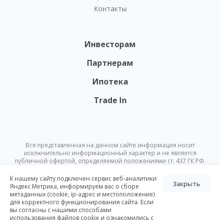
Контакты
Инвесторам
Партнерам
Ипотека
Trade In
Вся представленная на данном сайте информация носит
исключительно информационный характер и не является
публичной офертой, определяемой положениями ст. 437 ГК РФ.
Опубликованная на данном сайте информация может быть
изменена в любое время без предварительного уведомления.
К нашему сайту подключен сервис веб-аналитики
Закрыть
Яндекс Метрика, информируем вас о сборе
метаданных (cookie, ip-адрес и местоположение)
© Nikoliers 2026
для корректного функционирования сайта. Если
Положение об обработке персональных данных
Карта сайта
вы согласны с нашими способами
использования файлов cookie и ознакомились с