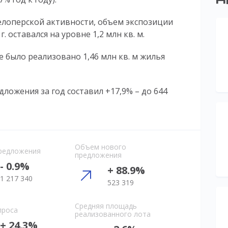
елоперской активности, объем экспозиции
. оставался на уровне 1,2 млн кв. м.
се было реализовано 1,46 млн кв. м жилья
ложения за год составил +17,9% – до 644
Объем нового
редложения
предложения
- 0.9%
+ 88.9%
1 217 340
523 319
Средняя площадь
проса
реализованного лота
+ 24.3%