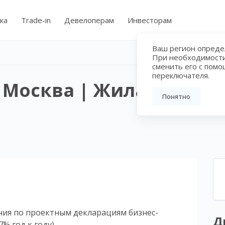
ка
Trade-in
Девелоперам
Инвесторам
Ваш регион определ
При необходимост
сменить его с пом
переключателя.
 | Москва | Жилая недв
Понятно
ения по проектным декларациям бизнес-
Д
7% год к году).