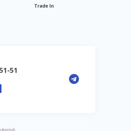
Trade In
-51-51
офертой,