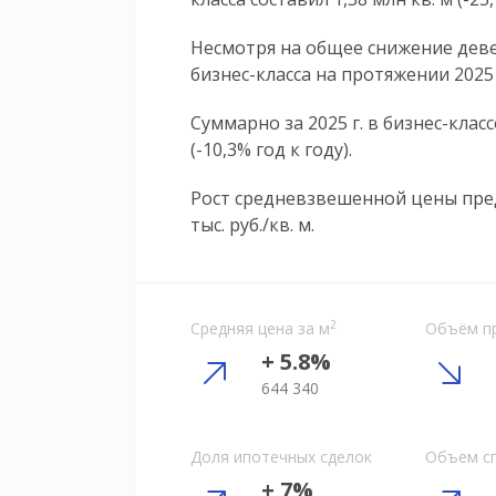
Несмотря на общее снижение дев
бизнес-класса на протяжении 2025 г
Суммарно за 2025 г. в бизнес-клас
(-10,3% год к году).
Рост средневзвешенной цены пред
тыс. руб./кв. м.
2
Средняя цена за м
Объём п
+ 5.8%
644 340
Доля ипотечных сделок
Объем с
+ 7%