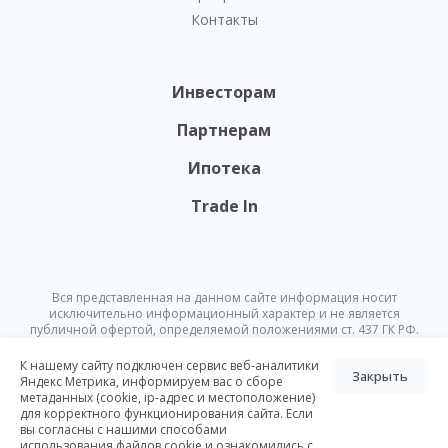
Контакты
Инвесторам
Партнерам
Ипотека
Trade In
Вся представленная на данном сайте информация носит
исключительно информационный характер и не является
публичной офертой, определяемой положениями ст. 437 ГК РФ.
Опубликованная на данном сайте информация может быть
изменена в любое время без предварительного уведомления.
К нашему сайту подключен сервис веб-аналитики
Закрыть
Яндекс Метрика, информируем вас о сборе
метаданных (cookie, ip-адрес и местоположение)
© Nikoliers 2026
для корректного функционирования сайта. Если
Положение об обработке персональных данных
Карта сайта
вы согласны с нашими способами
использования файлов cookie и ознакомились с