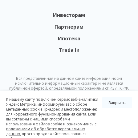
Инвесторам
Партнерам
Ипотека
Trade In
Вся представленная на данном сайте информация носит
исключительно информационный характер и не является
публичной офертой, определяемой положениями ст. 437 ГК РФ.
Опубликованная на данном сайте информация может быть
изменена в любое время без предварительного уведомления.
К нашему сайту подключен сервис веб-аналитики
Закрыть
Яндекс Метрика, информируем вас о сборе
метаданных (cookie, ip-адрес и местоположение)
© Nikoliers 2026
для корректного функционирования сайта. Если
Положение об обработке персональных данных
Карта сайта
вы согласны с нашими способами
использования файлов cookie и ознакомились с
Разработка Pictus
положением об обработке персональных
данных
, просто продолжайте пользоваться