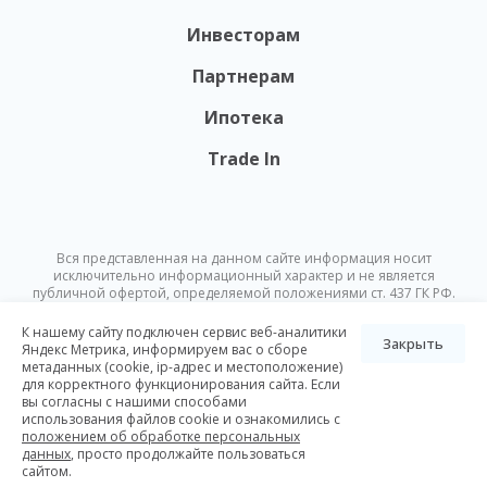
Инвесторам
Партнерам
Ипотека
Trade In
Вся представленная на данном сайте информация носит
исключительно информационный характер и не является
публичной офертой, определяемой положениями ст. 437 ГК РФ.
Опубликованная на данном сайте информация может быть
изменена в любое время без предварительного уведомления.
К нашему сайту подключен сервис веб-аналитики
Закрыть
Яндекс Метрика, информируем вас о сборе
метаданных (cookie, ip-адрес и местоположение)
© Nikoliers 2026
для корректного функционирования сайта. Если
Положение об обработке персональных данных
Карта сайта
вы согласны с нашими способами
использования файлов cookie и ознакомились с
Разработка Pictus
положением об обработке персональных
данных
, просто продолжайте пользоваться
сайтом.
Все элитные ЖК