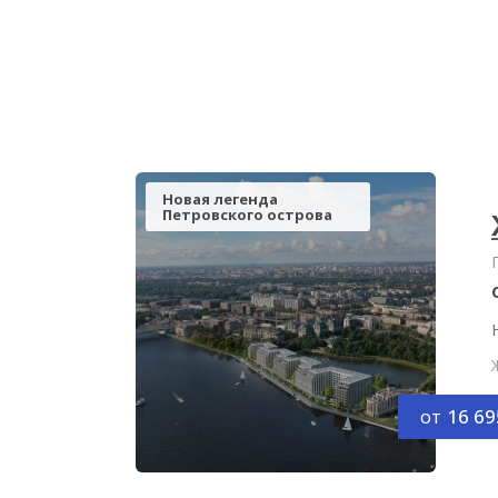
Новая легенда
Петровского острова
от
16 69