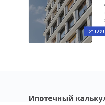
от
13 91
Ипотечный кальку