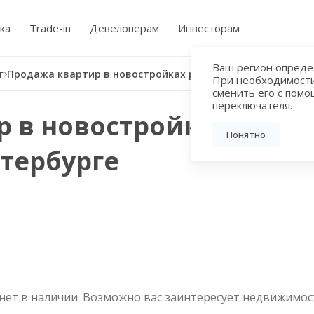
ка
Trade-in
Девелоперам
Инвесторам
Ваш регион определ
г
Продажа квартир в новостройках рядом с метро Чёрная речка в Санкт-Петербурге
При необходимост
сменить его с пом
переключателя.
 в новостройках рядом
Понятно
етербурге
нет в наличии. Возможно вас заинтересует недвижимос