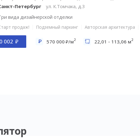
Санкт-Петербург
ул. К.Томчака, д.3
Три вида дизайнерской отделки
Старт продаж!
Подземный паркинг
Авторская архитектура
2
2
0 002
570 000
/м
22,01 - 113,06 м
лятор