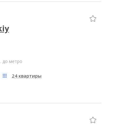
kiy
. до метро
24 квартиры