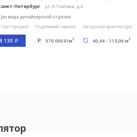
Санкт-Петербург
ул. К.Томчака, д.3
Три вида дизайнерской отделки
Старт продаж!
Подземный паркинг
Авторская архитектура
2
2
8 130
570 000
/м
40,44 - 113,06 м
лятор