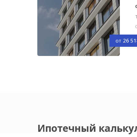
от
26 51
Ипотечный кальку