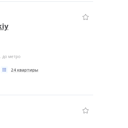
kiy
. до метро
24 квартиры