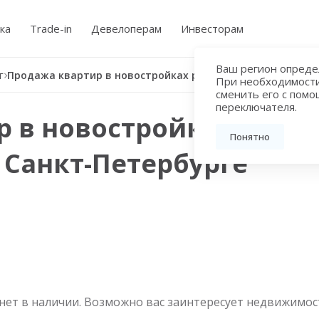
ка
Trade-in
Девелоперам
Инвесторам
Ваш регион определ
г
Продажа квартир в новостройках рядом с метро Чернышевская в Санкт-Петербурге
При необходимост
сменить его с пом
переключателя.
 в новостройках рядом
Понятно
 Санкт-Петербурге
нет в наличии. Возможно вас заинтересует недвижимос