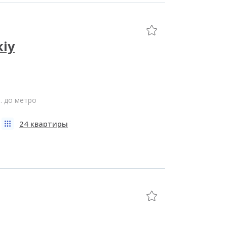
kiy
. до метро
24 квартиры