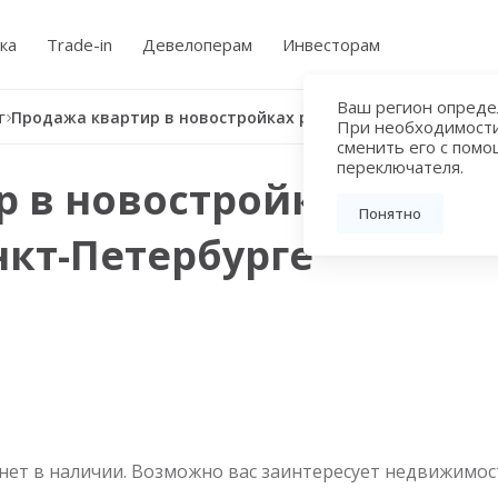
ка
Trade-in
Девелоперам
Инвесторам
Ваш регион определ
г
Продажа квартир в новостройках рядом с метро Чкаловская в Санкт-Петербурге
При необходимост
сменить его с пом
переключателя.
 в новостройках рядом
Понятно
нкт-Петербурге
нет в наличии. Возможно вас заинтересует недвижимос