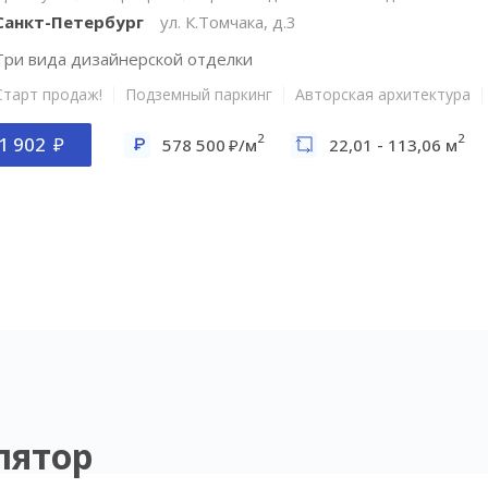
Санкт-Петербург
ул. К.Томчака, д.3
Три вида дизайнерской отделки
Старт продаж!
Подземный паркинг
Авторская архитектура
2
2
1 902
578 500
/м
22,01 - 113,06 м
лятор