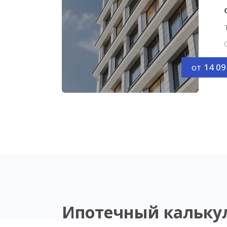
от
14 09
Ипотечный кальку