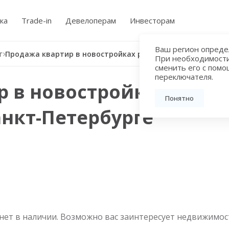
ка
Trade-in
Девелоперам
Инвесторам
Ваш регион определ
г
Продажа квартир в новостройках рядом с метро Достоевская в Санкт-Петербурге
При необходимост
сменить его с пом
переключателя.
 в новостройках рядом
Понятно
анкт-Петербурге
нет в наличии. Возможно вас заинтересует недвижимос