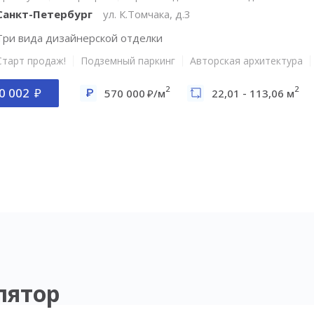
Санкт-Петербург
ул. К.Томчака, д.3
Три вида дизайнерской отделки
Старт продаж!
Подземный паркинг
Авторская архитектура
2
2
0 002
570 000
/м
22,01 - 113,06 м
лятор