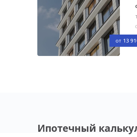
от
13 91
Ипотечный кальку