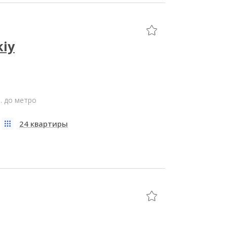
kiy
. до метро
24 квартиры