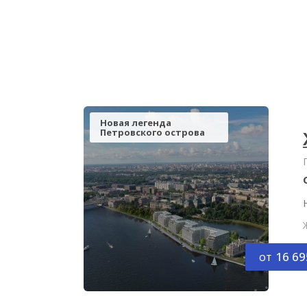
Новая легенда
Петровского острова
от
16 69