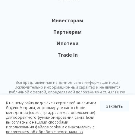
Инвесторам
Партнерам
Ипотека
Trade In
Вся представленная на данном сайте информация носит
исключительно информационный характер и не является
публичной офертой, определяемой положениями ст. 437 ГК РФ.
Опубликованная на данном сайте информация может быть
изменена в любое время без предварительного уведомления.
К нашему сайту подключен сервис веб-аналитики
Закрыть
Яндекс Метрика, информируем вас о сборе
метаданных (cookie, ip-адрес и местоположение)
© Nikoliers 2026
для корректного функционирования сайта. Если
Положение об обработке персональных данных
Карта сайта
вы согласны с нашими способами
использования файлов cookie и ознакомились с
Разработка Pictus
положением об обработке персональных