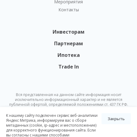
Мероприятия
Контакты
Инвесторам
Партнерам
Ипотека
Trade In
Вся представленная на данном сайте информация носит
исключительно информационный характер и не является
публичной офертой, определяемой положениями ст. 437 ГК РФ.
Опубликованная на данном сайте информация может быть
изменена в любое время без предварительного уведомления.
К нашему сайту подключен сервис веб-аналитики
Закрыть
Яндекс Метрика, информируем вас о сборе
метаданных (cookie, ip-адрес и местоположение)
© Nikoliers 2026
для корректного функционирования сайта. Если
Положение об обработке персональных данных
Карта сайта
вы согласны с нашими способами