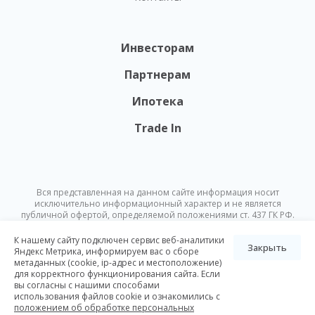
Инвесторам
Партнерам
Ипотека
Trade In
Вся представленная на данном сайте информация носит
исключительно информационный характер и не является
публичной офертой, определяемой положениями ст. 437 ГК РФ.
Опубликованная на данном сайте информация может быть
изменена в любое время без предварительного уведомления.
К нашему сайту подключен сервис веб-аналитики
Закрыть
Яндекс Метрика, информируем вас о сборе
метаданных (cookie, ip-адрес и местоположение)
© Nikoliers 2026
для корректного функционирования сайта. Если
Положение об обработке персональных данных
Карта сайта
вы согласны с нашими способами
использования файлов cookie и ознакомились с
Разработка Pictus
положением об обработке персональных