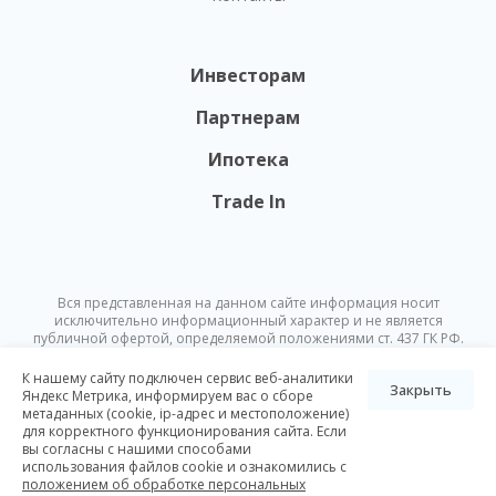
Инвесторам
Партнерам
Ипотека
Trade In
Вся представленная на данном сайте информация носит
исключительно информационный характер и не является
публичной офертой, определяемой положениями ст. 437 ГК РФ.
Опубликованная на данном сайте информация может быть
изменена в любое время без предварительного уведомления.
К нашему сайту подключен сервис веб-аналитики
Закрыть
Яндекс Метрика, информируем вас о сборе
метаданных (cookie, ip-адрес и местоположение)
© Nikoliers 2026
для корректного функционирования сайта. Если
Положение об обработке персональных данных
Карта сайта
вы согласны с нашими способами
использования файлов cookie и ознакомились с
Разработка Pictus
положением об обработке персональных