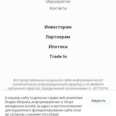
Мероприятия
Контакты
Инвесторам
Партнерам
Ипотека
Trade In
Вся представленная на данном сайте информация носит
исключительно информационный характер и не является
публичной офертой, определяемой положениями ст. 437 ГК РФ.
Опубликованная на данном сайте информация может быть
изменена в любое время без предварительного уведомления.
К нашему сайту подключен сервис веб-аналитики
Закрыть
Яндекс Метрика, информируем вас о сборе
метаданных (cookie, ip-адрес и местоположение)
© Nikoliers 2026
для корректного функционирования сайта. Если
Положение об обработке персональных данных
Карта сайта
вы согласны с нашими способами