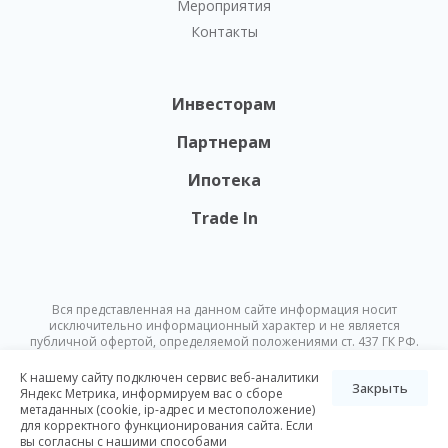
Мероприятия
Контакты
Инвесторам
Партнерам
Ипотека
Trade In
Вся представленная на данном сайте информация носит
исключительно информационный характер и не является
публичной офертой, определяемой положениями ст. 437 ГК РФ.
Опубликованная на данном сайте информация может быть
изменена в любое время без предварительного уведомления.
К нашему сайту подключен сервис веб-аналитики
Закрыть
Яндекс Метрика, информируем вас о сборе
метаданных (cookie, ip-адрес и местоположение)
© Nikoliers 2026
для корректного функционирования сайта. Если
Положение об обработке персональных данных
Карта сайта
вы согласны с нашими способами