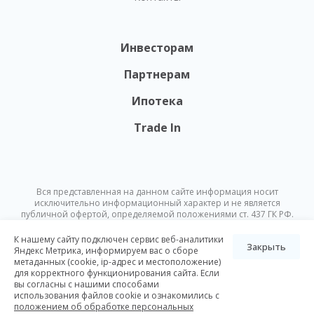
Инвесторам
Партнерам
Ипотека
Trade In
Вся представленная на данном сайте информация носит
исключительно информационный характер и не является
публичной офертой, определяемой положениями ст. 437 ГК РФ.
Опубликованная на данном сайте информация может быть
изменена в любое время без предварительного уведомления.
К нашему сайту подключен сервис веб-аналитики
Закрыть
Яндекс Метрика, информируем вас о сборе
метаданных (cookie, ip-адрес и местоположение)
© Nikoliers 2026
для корректного функционирования сайта. Если
Положение об обработке персональных данных
Карта сайта
вы согласны с нашими способами
использования файлов cookie и ознакомились с
Разработка Pictus
положением об обработке персональных