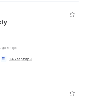
kiy
. до метро
24 квартиры