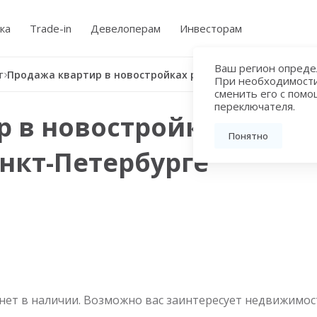
ка
Trade-in
Девелоперам
Инвесторам
Ваш регион определ
г
Продажа квартир в новостройках рядом с метро Приморская в Санкт-Петербурге
При необходимост
сменить его с пом
переключателя.
 в новостройках рядом
Понятно
нкт-Петербурге
нет в наличии. Возможно вас заинтересует недвижимос