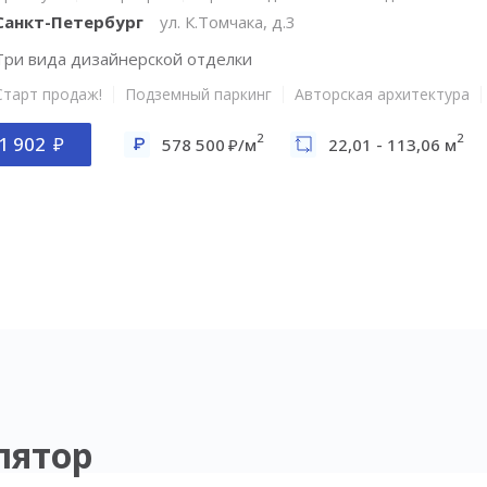
Санкт-Петербург
ул. К.Томчака, д.3
Три вида дизайнерской отделки
Старт продаж!
Подземный паркинг
Авторская архитектура
2
2
1 902
578 500
/м
22,01 - 113,06 м
лятор