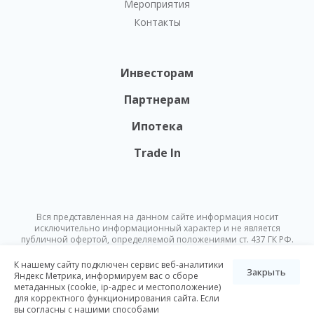
Мероприятия
Контакты
Инвесторам
Партнерам
Ипотека
Trade In
Вся представленная на данном сайте информация носит
исключительно информационный характер и не является
публичной офертой, определяемой положениями ст. 437 ГК РФ.
Опубликованная на данном сайте информация может быть
изменена в любое время без предварительного уведомления.
К нашему сайту подключен сервис веб-аналитики
Закрыть
Яндекс Метрика, информируем вас о сборе
метаданных (cookie, ip-адрес и местоположение)
© Nikoliers 2026
для корректного функционирования сайта. Если
Положение об обработке персональных данных
Карта сайта
вы согласны с нашими способами