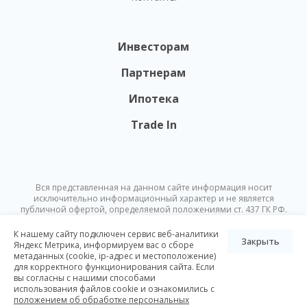
Инвесторам
Партнерам
Ипотека
Trade In
Вся представленная на данном сайте информация носит
исключительно информационный характер и не является
публичной офертой, определяемой положениями ст. 437 ГК РФ.
Опубликованная на данном сайте информация может быть
изменена в любое время без предварительного уведомления.
К нашему сайту подключен сервис веб-аналитики
Закрыть
Яндекс Метрика, информируем вас о сборе
метаданных (cookie, ip-адрес и местоположение)
© Nikoliers 2026
для корректного функционирования сайта. Если
Положение об обработке персональных данных
Карта сайта
вы согласны с нашими способами
использования файлов cookie и ознакомились с
Разработка Pictus
положением об обработке персональных