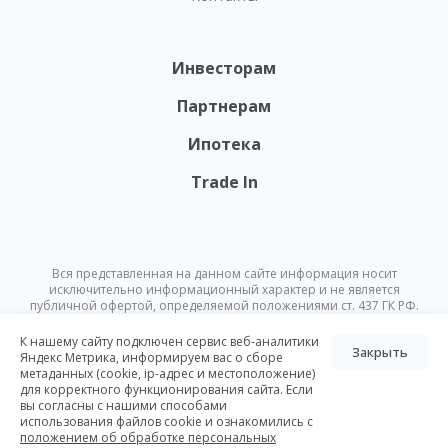
Инвесторам
Партнерам
Ипотека
Trade In
Вся представленная на данном сайте информация носит
исключительно информационный характер и не является
публичной офертой, определяемой положениями ст. 437 ГК РФ.
Опубликованная на данном сайте информация может быть
изменена в любое время без предварительного уведомления.
К нашему сайту подключен сервис веб-аналитики
Закрыть
Яндекс Метрика, информируем вас о сборе
метаданных (cookie, ip-адрес и местоположение)
© Nikoliers 2026
для корректного функционирования сайта. Если
Положение об обработке персональных данных
Карта сайта
вы согласны с нашими способами
использования файлов cookie и ознакомились с
Разработка Pictus
положением об обработке персональных