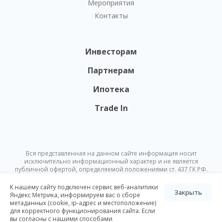
Мероприятия
Контакты
Инвесторам
Партнерам
Ипотека
Trade In
Вся представленная на данном сайте информация носит
исключительно информационный характер и не является
публичной офертой, определяемой положениями ст. 437 ГК РФ.
Опубликованная на данном сайте информация может быть
изменена в любое время без предварительного уведомления.
К нашему сайту подключен сервис веб-аналитики
Закрыть
Яндекс Метрика, информируем вас о сборе
метаданных (cookie, ip-адрес и местоположение)
© Nikoliers 2026
для корректного функционирования сайта. Если
Положение об обработке персональных данных
Карта сайта
вы согласны с нашими способами