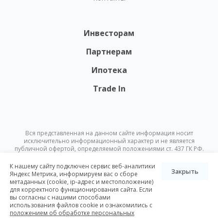
Инвесторам
Партнерам
Ипотека
Trade In
Вся представленная на данном сайте информация носит
исключительно информационный характер и не является
публичной офертой, определяемой положениями ст. 437 ГК РФ.
Опубликованная на данном сайте информация может быть
изменена в любое время без предварительного уведомления.
К нашему сайту подключен сервис веб-аналитики
Закрыть
Яндекс Метрика, информируем вас о сборе
метаданных (cookie, ip-адрес и местоположение)
© Nikoliers 2026
для корректного функционирования сайта. Если
Положение об обработке персональных данных
Карта сайта
вы согласны с нашими способами
использования файлов cookie и ознакомились с
Разработка Pictus
положением об обработке персональных