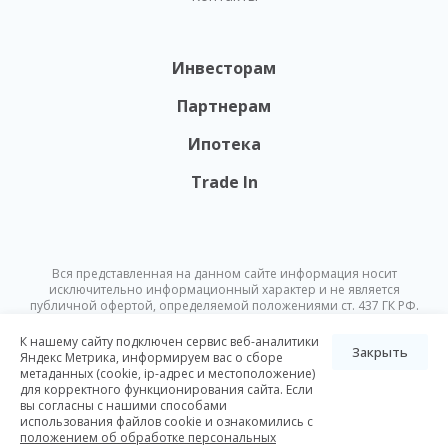
Инвесторам
Партнерам
Ипотека
Trade In
Вся представленная на данном сайте информация носит
исключительно информационный характер и не является
публичной офертой, определяемой положениями ст. 437 ГК РФ.
Опубликованная на данном сайте информация может быть
изменена в любое время без предварительного уведомления.
К нашему сайту подключен сервис веб-аналитики
Закрыть
Яндекс Метрика, информируем вас о сборе
метаданных (cookie, ip-адрес и местоположение)
© Nikoliers 2026
для корректного функционирования сайта. Если
Положение об обработке персональных данных
Карта сайта
вы согласны с нашими способами
использования файлов cookie и ознакомились с
Разработка Pictus
положением об обработке персональных