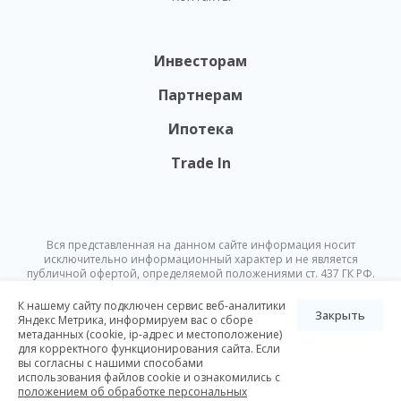
Инвесторам
Партнерам
Ипотека
Trade In
Вся представленная на данном сайте информация носит
исключительно информационный характер и не является
публичной офертой, определяемой положениями ст. 437 ГК РФ.
Опубликованная на данном сайте информация может быть
изменена в любое время без предварительного уведомления.
К нашему сайту подключен сервис веб-аналитики
Закрыть
Яндекс Метрика, информируем вас о сборе
метаданных (cookie, ip-адрес и местоположение)
© Nikoliers 2026
для корректного функционирования сайта. Если
Положение об обработке персональных данных
Карта сайта
вы согласны с нашими способами
использования файлов cookie и ознакомились с
Разработка Pictus
положением об обработке персональных