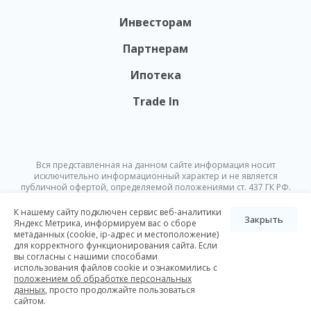
Инвесторам
Партнерам
Ипотека
Trade In
Вся представленная на данном сайте информация носит
исключительно информационный характер и не является
публичной офертой, определяемой положениями ст. 437 ГК РФ.
Опубликованная на данном сайте информация может быть
изменена в любое время без предварительного уведомления.
К нашему сайту подключен сервис веб-аналитики
Закрыть
Яндекс Метрика, информируем вас о сборе
метаданных (cookie, ip-адрес и местоположение)
© Nikoliers 2026
для корректного функционирования сайта. Если
Положение об обработке персональных данных
Карта сайта
вы согласны с нашими способами
использования файлов cookie и ознакомились с
Разработка Pictus
положением об обработке персональных
данных
, просто продолжайте пользоваться
сайтом.
Все элитные ЖК