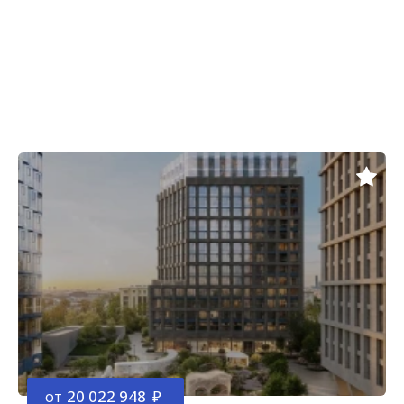
от
20 022 948