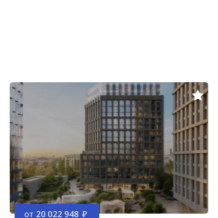
от
20 022 948