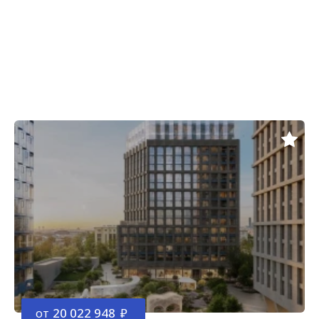
от
20 022 948