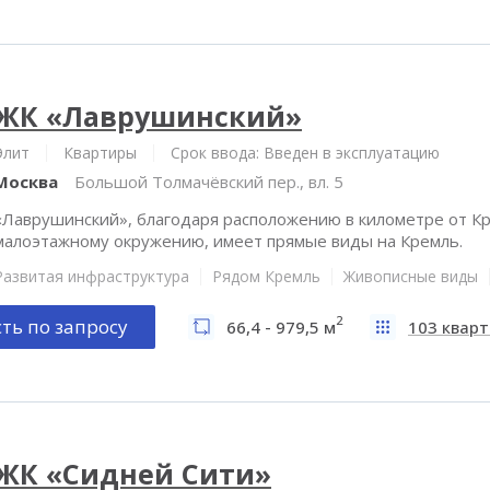
ЖК «Лаврушинский»
Элит
Квартиры
Срок ввода: Введен в эксплуатацию
Москва
Большой Толмачёвский пер., вл. 5
«Лаврушинский», благодаря расположению в километре от Кр
малоэтажному окружению, имеет прямые виды на Кремль.
Развитая инфраструктура
Рядом Кремль
Живописные виды
2
ть по запросу
66,4 - 979,5 м
103 квар
ЖК «Сидней Сити»