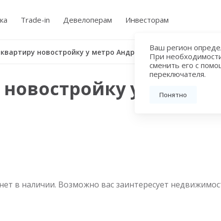
ка
Trade-in
Девелоперам
Инвесторам
Ваш регион определ
 квартиру новостройку у метро Андроновка
При необходимост
сменить его с пом
переключателя.
 новостройку у метро 
Понятно
нет в наличии. Возможно вас заинтересует недвижимос