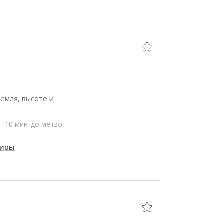
емля, высоте и
10 мин. до метро
тиры