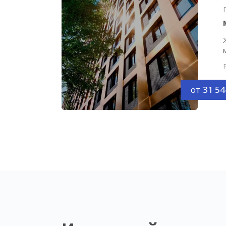
от
31 54