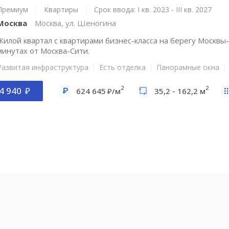
Премиум
Квартиры
Срок ввода: I кв. 2023 - III кв. 2027
Москва
Москва, ул. Шеногина
Жилой квартал с квартирами бизнес-класса на берегу Москвы-
минутах от Москва-Сити.
Развитая инфраструктура
Есть отделка
Панорамные окна
2
2
4 940
624 645
/м
35,2 - 162,2 м