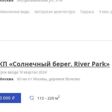
Живописные виды
Авторская архитектура
Терраса
9 мин. 
КП «Солнечный берег. River Park»
Срок ввода: IV квартал 2024
Москва
60 км от Москвы, деревня Волково
2
0 000
112 - 220 м