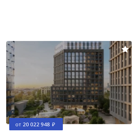
от
20 022 948