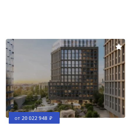
от
20 022 948