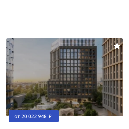
от
20 022 948