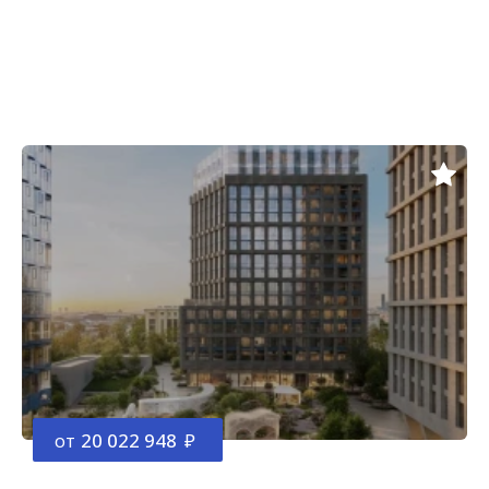
от
20 022 948