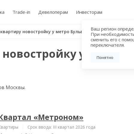
ка
Trade-in
Девелоперам
Инвесторам
Ваш регион определ
Купить квартиру новостройку у метро Бульвар Рокоссовского
При необходимост
сменить его с пом
переключателя.
 новостройку у метро 
Понятно
ов Москвы.
Квартал «Метроном»
Квартиры
Срок ввода: III квартал 2026 года