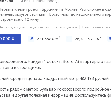
Москва
1-й Иртышский проезд
Первый жилой проект «Брусники» в Москве! Расположен в од
зелёных округов столицы – Восточном, до национального па
остров» всего 12 минут.
Пешая доступность до метро
Есть отделка
Панорамные окн
2
2
0 000
221 558
/м
26,4 - 197,1 м
окоссовского. Найден 1 объект. Всего 73 квартиры от з
 так и в строящихся.
блей. Средняя цена за квадратный метр 482 193 рублей. П
мость рядом с метро Бульвар Рокоссовского: подробное
ьства и другая полезная информация. Воспользуйтесь