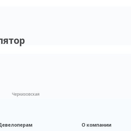
лятор
Черкизовская
Девелоперам
О компании