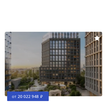
от
20 022 948