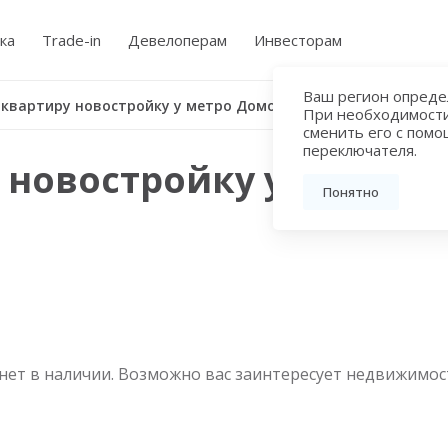
ка
Trade-in
Девелоперам
Инвесторам
Ваш регион определ
Купить квартиру новостройку у метро Домодедовская
При необходимост
сменить его с пом
переключателя.
 новостройку у метро
Понятно
нет в наличии. Возможно вас заинтересует недвижимос