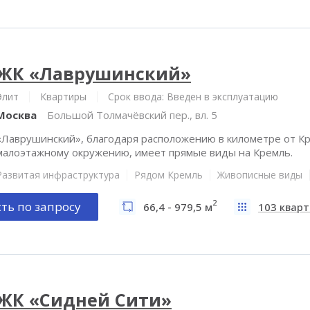
ЖК «Лаврушинский»
Элит
Квартиры
Срок ввода: Введен в эксплуатацию
Москва
Большой Толмачёвский пер., вл. 5
«Лаврушинский», благодаря расположению в километре от Кр
малоэтажному окружению, имеет прямые виды на Кремль.
Развитая инфраструктура
Рядом Кремль
Живописные виды
2
ть по запросу
66,4 - 979,5 м
103 квар
ЖК «Сидней Сити»