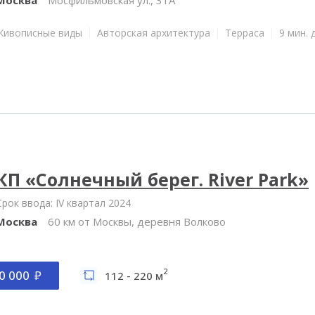
Живописные виды
Авторская архитектура
Терраса
9 мин. 
КП «Солнечный берег. River Park»
Срок ввода: IV квартал 2024
Москва
60 км от Москвы, деревня Волково
2
0 000
112 - 220 м