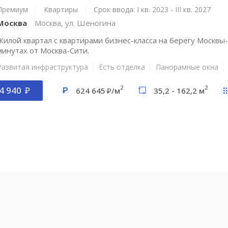
Премиум
Квартиры
Срок ввода: I кв. 2023 - III кв. 2027
Москва
Москва, ул. Шеногина
Жилой квартал с квартирами бизнес-класса на берегу Москвы-
минутах от Москва-Сити.
Развитая инфраструктура
Есть отделка
Панорамные окна
2
2
4 940
624 645
/м
35,2 - 162,2 м