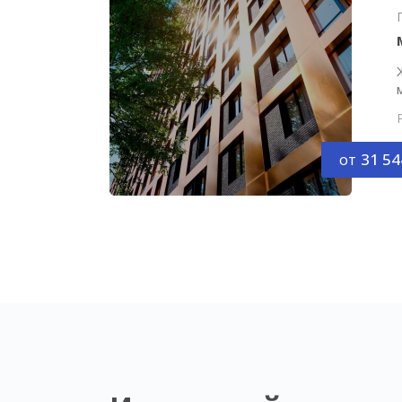
от
31 54