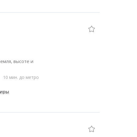
емля, высоте и
10 мин. до метро
тиры