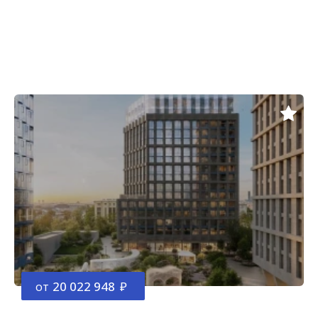
от
20 022 948