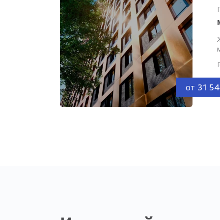
от
31 54