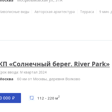
Живописные виды
Авторская архитектура
Терраса
9 мин. 
КП «Солнечный берег. River Park»
Срок ввода: IV квартал 2024
Москва
60 км от Москвы, деревня Волково
2
0 000
112 - 220 м