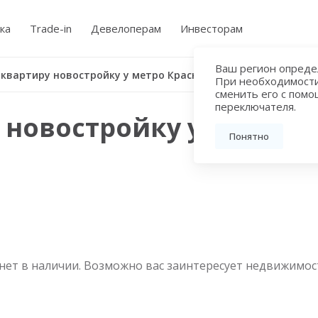
ка
Trade-in
Девелоперам
Инвесторам
Ваш регион определ
Купить квартиру новостройку у метро Красные Ворота
При необходимост
сменить его с пом
переключателя.
 новостройку у метро 
Понятно
нет в наличии. Возможно вас заинтересует недвижимос