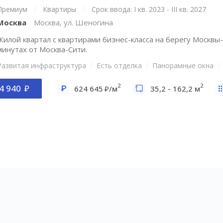
Премиум
Квартиры
Срок ввода: I кв. 2023 - III кв. 2027
Москва
Москва, ул. Шеногина
Жилой квартал с квартирами бизнес-класса на берегу Москвы-
минутах от Москва-Сити.
Развитая инфраструктура
Есть отделка
Панорамные окна
2
2
4 940
624 645
/м
35,2 - 162,2 м