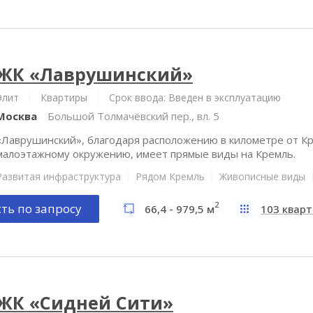
ЖК «Лаврушинский»
Элит
Квартиры
Срок ввода: Введен в эксплуатацию
Москва
Большой Толмачёвский пер., вл. 5
«Лаврушинский», благодаря расположению в километре от Кр
малоэтажному окружению, имеет прямые виды на Кремль.
Развитая инфраструктура
Рядом Кремль
Живописные виды
2
ть по запросу
66,4 - 979,5 м
103 квар
ЖК «Сидней Сити»