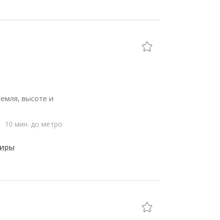
емля, высоте и
10 мин. до метро
тиры