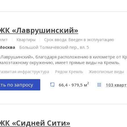
ЖК «Лаврушинский»
Элит
Квартиры
Срок ввода: Введен в эксплуатацию
Москва
Большой Толмачёвский пер., вл. 5
«Лаврушинский», благодаря расположению в километре от Кр
малоэтажному окружению, имеет прямые виды на Кремль.
Развитая инфраструктура
Рядом Кремль
Живописные виды
2
ть по запросу
66,4 - 979,5 м
103 квар
ЖК «Сидней Сити»