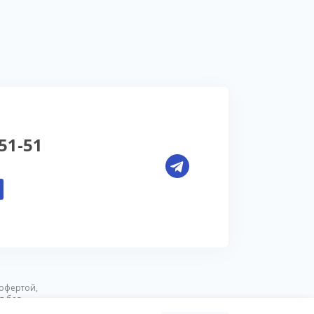
-51-51
офертой,
я без