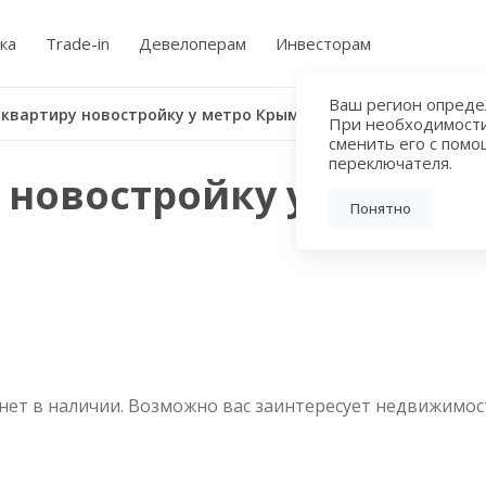
ка
Trade-in
Девелоперам
Инвесторам
Ваш регион определ
 квартиру новостройку у метро Крымская
При необходимост
сменить его с пом
переключателя.
 новостройку у метро 
Понятно
нет в наличии. Возможно вас заинтересует недвижимос