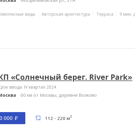
Живописные виды
Авторская архитектура
Терраса
9 мин. 
КП «Солнечный берег. River Park»
Срок ввода: IV квартал 2024
Москва
60 км от Москвы, деревня Волково
2
0 000
112 - 220 м