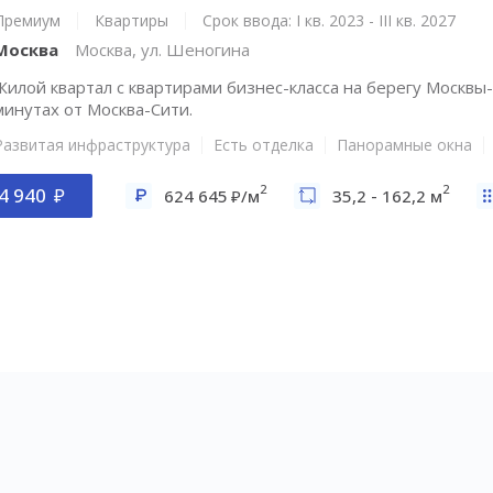
Премиум
Квартиры
Срок ввода: I кв. 2023 - III кв. 2027
Москва
Москва, ул. Шеногина
Жилой квартал с квартирами бизнес-класса на берегу Москвы-
минутах от Москва-Сити.
Развитая инфраструктура
Есть отделка
Панорамные окна
2
2
4 940
624 645
/м
35,2 - 162,2 м