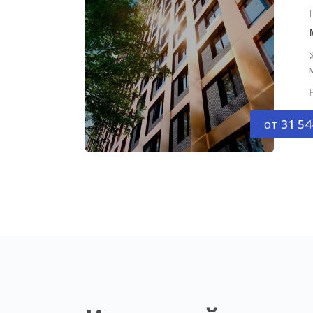
от
31 54