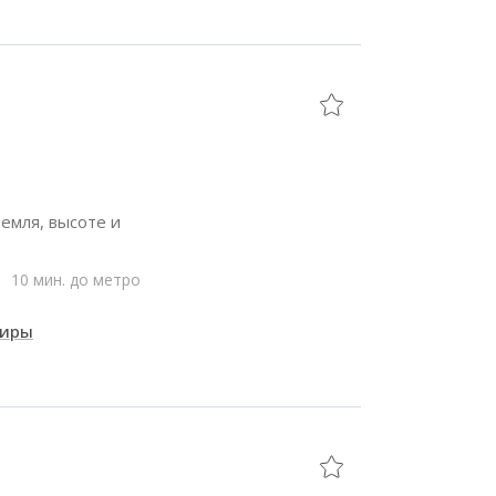
емля, высоте и
10 мин. до метро
тиры