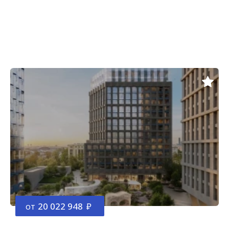
от
20 022 948