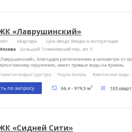
ЖК «Лаврушинский»
Элит
Квартиры
Срок ввода: Введен в эксплуатацию
Москва
Большой Толмачёвский пер., вл. 5
«Лаврушинский», благодаря расположению в километре от Кр
малоэтажному окружению, имеет прямые виды на Кремль.
Развитая инфраструктура
Рядом Кремль
Живописные виды
2
ть по запросу
66,4 - 979,5 м
103 квар
ЖК «Сидней Сити»