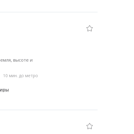
емля, высоте и
10 мин. до метро
тиры