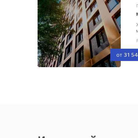
от
31 54