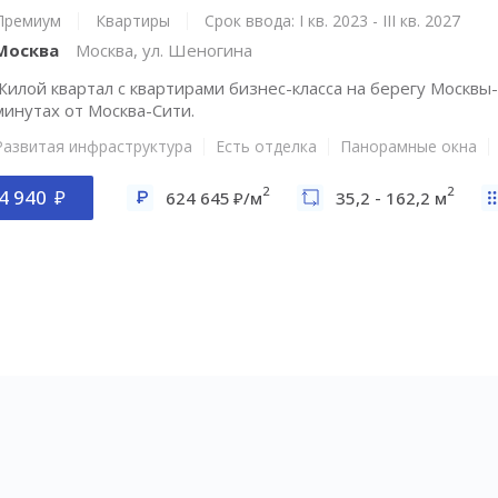
Премиум
Квартиры
Срок ввода: I кв. 2023 - III кв. 2027
Москва
Москва, ул. Шеногина
Жилой квартал с квартирами бизнес-класса на берегу Москвы-
минутах от Москва-Сити.
Развитая инфраструктура
Есть отделка
Панорамные окна
2
2
4 940
624 645
/м
35,2 - 162,2 м