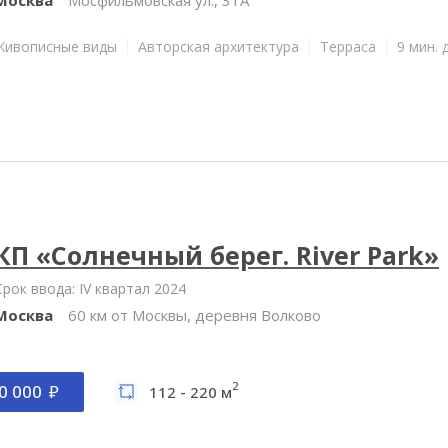
Живописные виды
Авторская архитектура
Терраса
9 мин. 
КП «Солнечный берег. River Park»
Срок ввода: IV квартал 2024
Москва
60 км от Москвы, деревня Волково
2
0 000
112 - 220 м