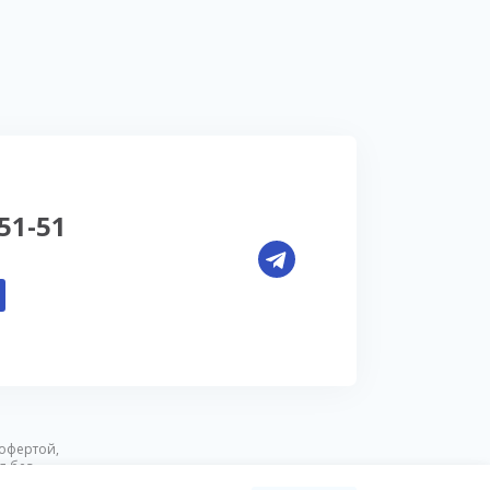
-51-51
офертой,
я без