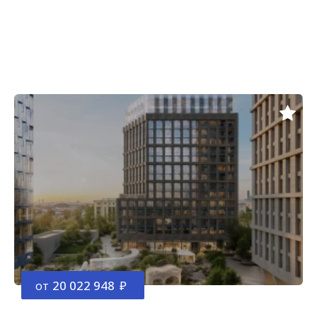
от
20 022 948