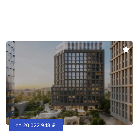
от
20 022 948